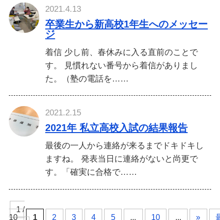
2021.4.13
卒業生から新高校1年生へのメッセー
ジ
着信 少し前、春休みに入る直前のことで
す。 見慣れない番号から着信がありまし
た。（塾の電話を……
2021.2.15
2021年 私立高校入試の結果報告
最後の一人から連絡が来るまでドキドキし
ますね。 発表当日に連絡がないと尚更で
す。「確実に合格で……
1 /
10
1
2
3
4
5
...
10
...
»