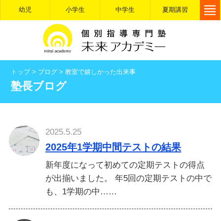
幼児
小学生
中学生
夏期講習
トップ
>
ブログ
>
教室で嬉しかった出来事
塾長ブログ
2025.5.25
2025年1学期中間テストの結果
新年度になって初めての定期テストの得点
が出揃いました。 年5回の定期テストの中で
も、1学期の中……