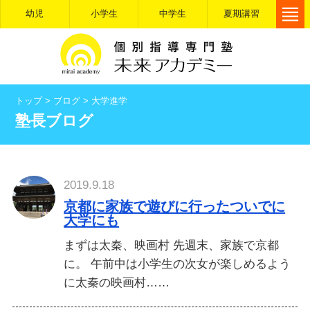
幼児
小学生
中学生
夏期講習
トップ
>
ブログ
>
大学進学
塾長ブログ
2019.9.18
京都に家族で遊びに行ったついでに
大学にも
まずは太秦、映画村 先週末、家族で京都
に。 午前中は小学生の次女が楽しめるよう
に太秦の映画村……