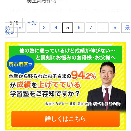
美丘高校から……
5 / 8
« 先
頭
«
...
3
4
5
6
7
...
»
最
後 »
詳しくはこちら