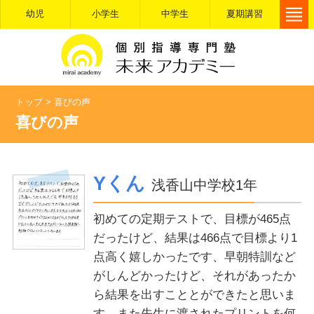
幼児
小学生
中学生
夏期講習
トップ
>
喜びの声
喜びの声
Yくん
浅香山中学校1年
初めての定期テストで、目標が465点
だったけど、結果は466点で目標より1
点高く嬉しかったです、早朝特訓など
がしんどかったけど、それがあったか
ら結果を出すこととができたと思いま
す。また先生に渡されたプリントを何