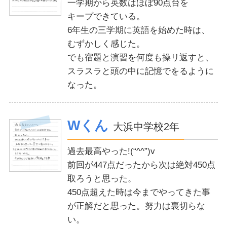
一学期から英数はほぼ90点台を
キープできている。
6年生の三学期に英語を始めた時は、
むずかしく感じた。
でも宿題と演習を何度も操リ返すと、
スラスラと頭の中に記憶でをるように
なった。
Wくん
大浜中学校2年
過去最高やった!(“^^”)v
前回が447点だったから次は絶対450点
取ろうと思った。
450点超えた時は今までやってきた事
が正解だと思った。努力は裏切らな
い。