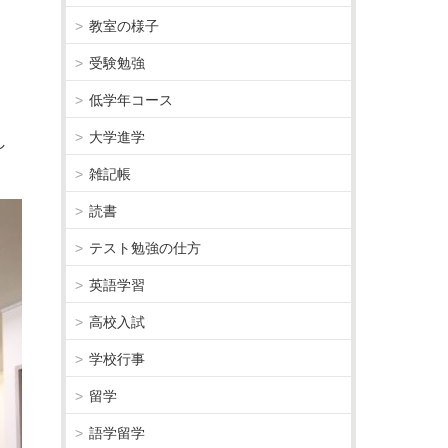
教室の様子
受験勉強
低学年コース
大学進学
し
雑記帳
読書
テスト勉強の仕方
英語学習
高校入試
学校行事
留学
語学留学