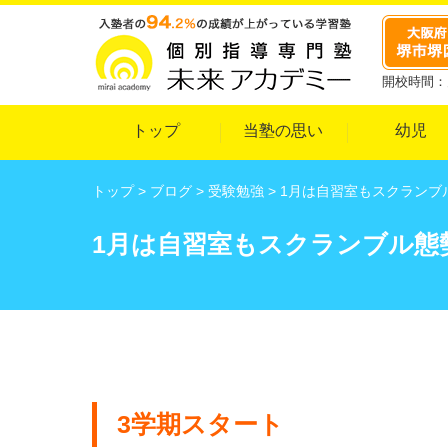
開校時間：月
トップ
当塾の思い
幼児
トップ
>
ブログ
>
受験勉強
>
1月は自習室もスクランブ
1月は自習室もスクランブル態
3学期スタート