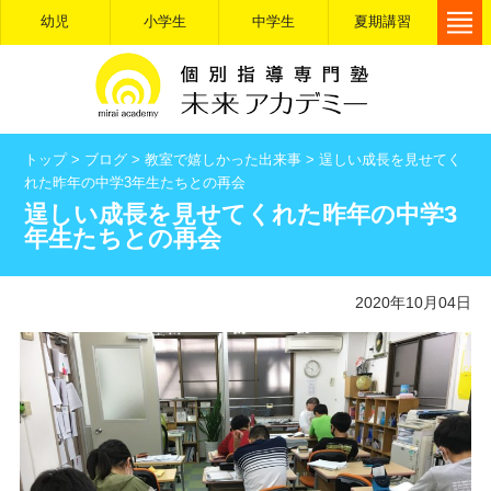
幼児
小学生
中学生
夏期講習
トップ
>
ブログ
>
教室で嬉しかった出来事
>
逞しい成長を見せてく
れた昨年の中学3年生たちとの再会
逞しい成長を見せてくれた昨年の中学3
年生たちとの再会
2020年10月04日