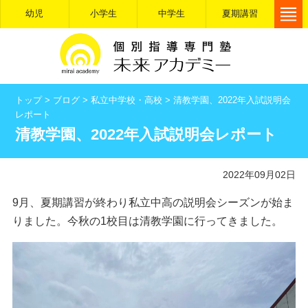
幼児
小学生
中学生
夏期講習
トップ
>
ブログ
>
私立中学校・高校
>
清教学園、2022年入試説明会
レポート
清教学園、2022年入試説明会レポート
2022年09月02日
9月、夏期講習が終わり私立中高の説明会シーズンが始ま
りました。今秋の1校目は清教学園に行ってきました。