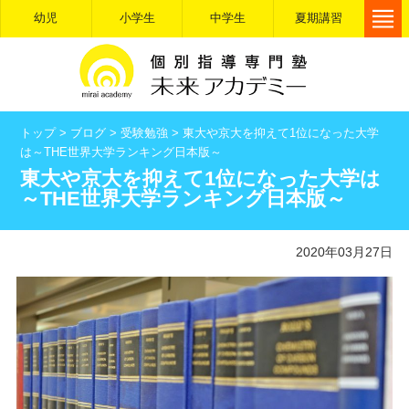
幼児
小学生
中学生
夏期講習
トップ
>
ブログ
>
受験勉強
>
東大や京大を抑えて1位になった大学
は～THE世界大学ランキング日本版～
東大や京大を抑えて1位になった大学は
～THE世界大学ランキング日本版～
2020年03月27日