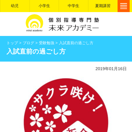
幼児
小学生
中学生
夏期講習
トップ
>
ブログ
>
受験勉強
>
入試直前の過ごし方
入試直前の過ごし方
2019年01月16日