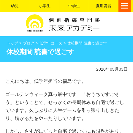
幼児
小学生
中学生
夏期講習
トップ
>
ブログ
>
低学年コース
>
休校期間 読書で過ごす
休校期間 読書で過ごす
2020年05月03日
こんにちは、低学年担当の福島です。
ゴールデンウィーク真っ最中です！「おうちですごそ
う」ということで、せっかくの長期休みも自宅で過ごし
ています。久しぶりに人生ゲームを引っ張り出しきた
り、堺かるたをやったりしています。
しかし、さすがにずっと自宅で過ごすにも限界があり、