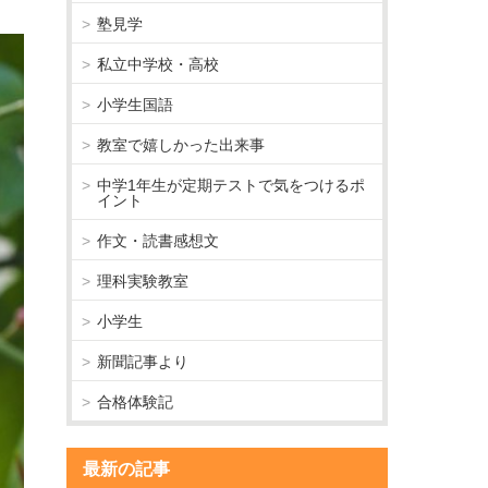
塾見学
私立中学校・高校
小学生国語
教室で嬉しかった出来事
中学1年生が定期テストで気をつけるポ
イント
作文・読書感想文
理科実験教室
小学生
新聞記事より
合格体験記
最新の記事