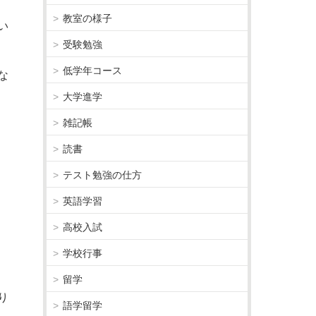
教室の様子
い
受験勉強
低学年コース
な
大学進学
雑記帳
読書
テスト勉強の仕方
英語学習
高校入試
学校行事
留学
り
語学留学