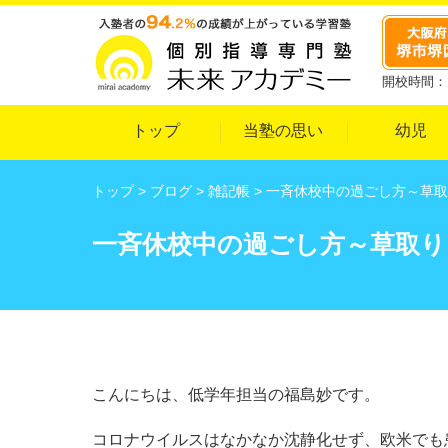
開校時間：月
トップ
当塾の思い
幼児
トップ
>
ブログ
>
雑記帳
>
一斉休校中の過ごし方～草取
一斉休校中の過ごし方～草取り
こんにちは、低学年担当の福島妙です。
コロナウイルスはなかなか沈静化せず、欧米でも