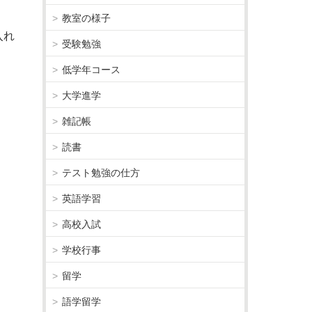
教室の様子
入れ
受験勉強
低学年コース
大学進学
雑記帳
読書
テスト勉強の仕方
英語学習
高校入試
学校行事
留学
語学留学