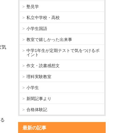
塾見学
私立中学校・高校
小学生国語
教室で嬉しかった出来事
ば気
中学1年生が定期テストで気をつけるポ
イント
作文・読書感想文
理科実験教室
小学生
新聞記事より
合格体験記
きる
最新の記事