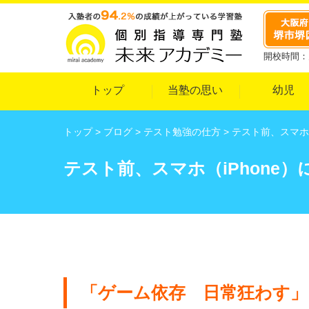
開校時間：月
トップ
当塾の思い
幼児
トップ
>
ブログ
>
テスト勉強の仕方
>
テスト前、スマホ
テスト前、スマホ（iPhone
「ゲーム依存 日常狂わす」