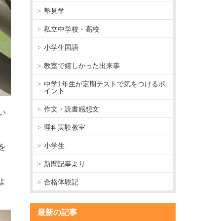
塾見学
私立中学校・高校
小学生国語
教室で嬉しかった出来事
中学1年生が定期テストで気をつけるポ
イント
作文・読書感想文
い
理科実験教室
小学生
を
新聞記事より
よ
合格体験記
最新の記事