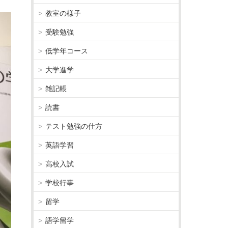
教室の様子
受験勉強
低学年コース
大学進学
雑記帳
読書
テスト勉強の仕方
英語学習
高校入試
学校行事
留学
語学留学