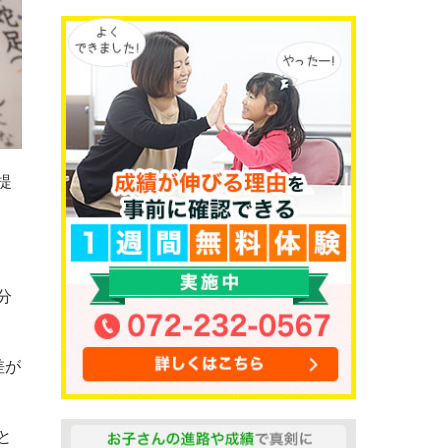
提
分
差が
と