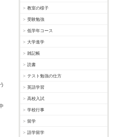
教室の様子
受験勉強
低学年コース
大学進学
雑記帳
読書
テスト勉強の仕方
う
英語学習
高校入試
中
学校行事
留学
語学留学