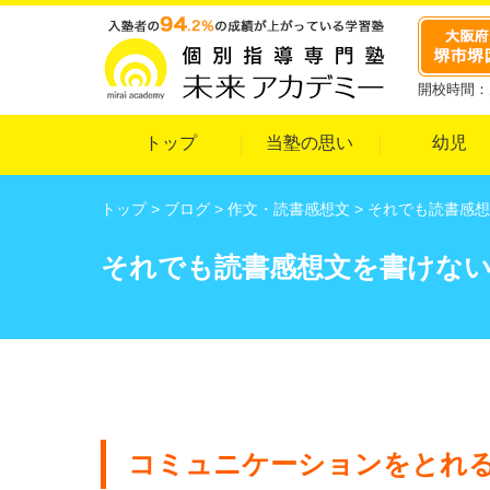
開校時間：月
トップ
当塾の思い
幼児
トップ
>
ブログ
>
作文・読書感想文
>
それでも読書感想
それでも読書感想文を書けな
コミュニケーションをとれ