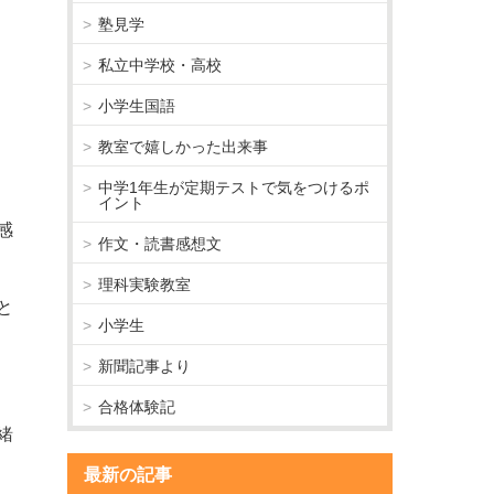
塾見学
私立中学校・高校
小学生国語
教室で嬉しかった出来事
中学1年生が定期テストで気をつけるポ
イント
感
作文・読書感想文
理科実験教室
と
小学生
新聞記事より
合格体験記
緒
最新の記事