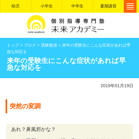
幼児
小学生
中学生
夏期講習
トップ
>
ブログ
>
受験勉強
>
来年の受験生にこんな症状があれば早
急な対応を
来年の受験生にこんな症状があれば早
急な対応を
2019年01月19日
突然の変調
あれ？鼻風邪かな？