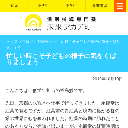
幼児
小学生
中学生
夏期講習
トップ
>
ブログ
>
雑記帳
>
忙しい時こそ子どもの様子に気をくばり
ましょう
忙しい時こそ子どもの様子に気をくば
りましょう
2019年10月19日
こんにちは、低学年担当の福島妙です。
先日、京都の永観堂へ仕事で行ってきました。永観堂は
紅葉で有名ですが、紅葉前の青紅葉と境内に拡がる苔の
緑の世界に心を奪われました。紅葉の時期に訪れたこと
のある方ならご存知と思いますが、永観堂の紅葉時期は