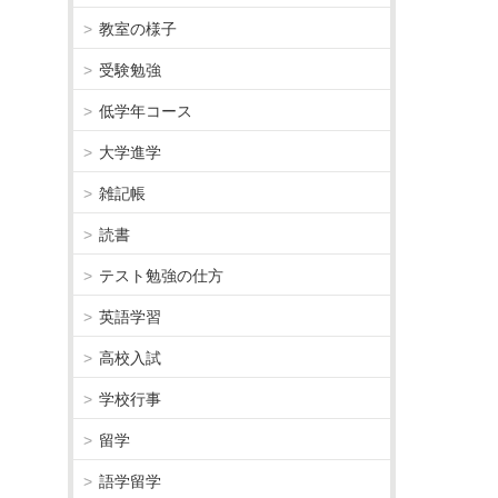
教室の様子
受験勉強
低学年コース
大学進学
雑記帳
読書
テスト勉強の仕方
英語学習
高校入試
学校行事
留学
語学留学