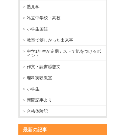
塾見学
私立中学校・高校
小学生国語
教室で嬉しかった出来事
中学1年生が定期テストで気をつけるポ
イント
作文・読書感想文
理科実験教室
小学生
新聞記事より
合格体験記
最新の記事