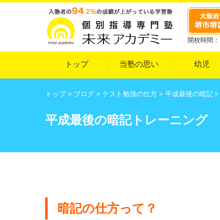
開校時間：月
トップ
当塾の思い
幼児
トップ
>
ブログ
>
テスト勉強の仕方
>
平成最後の暗記ト
平成最後の暗記トレーニング
暗記の仕方って？