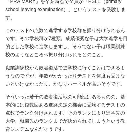
「PRAIMARY」を卒業時点で全員が「PSLE（primary
school leaving examination）」というテストを受験しま
す。
このテストの点数で進学する学校群を振り分けられるん
です。その学校群が7種類。成績優秀な子は大学進学を目
的とした学校に進学しますし、そうでない子は職業訓練
校のようなところへ振り分けられるとのこと。
職業訓練校から敗者復活で進学校に行くことはできるよ
うなのですが、年数がかかったりテストを何度も受けな
いといけなかったり、かなりハードルが高いそうです。
そういった若干の敗者復活戦の可能性はあるものの、基
本的には複数回ある進路決定の機会に受験するテストの
点数でランク付けされます。そのランクにより進学先の
大学、就職先のランクまでが決められてしまうという教
育システムなんだそうです。