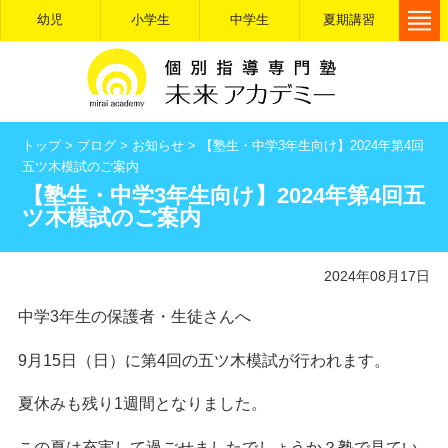
幼児
小学生
中学生
夏期講習
トップ
>
ブログ
>
お知らせ
>
【塾生・中学3年生向け】2024年第4回
五ツ木模試のご案内
【塾生・中学3年生向け】2024年第4回五
ツ木模試のご案内
2024年08月17日
中学3年生の保護者・生徒さんへ
9月15日（日）に第4回の五ツ木模試が行われます。
夏休みも残り1週間となりました。
この夏は充実して過ごせましたでしょうか？塾で見てい